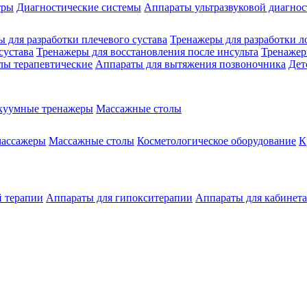
тры
Диагностические системы
Аппараты ультразвуковой диагно
 для разработки плечевого сустава
Тренажеры для разработки л
сустава
Тренажеры для восстановления после инсульта
Тренажер
лы терапевтические
Аппараты для вытяжения позвоночника
Дет
куумные тренажеры
Массажные столы
массажеры
Массажные столы
Косметологическое оборудование
К
й терапии
Аппараты для гипокситерапии
Аппараты для кабинет