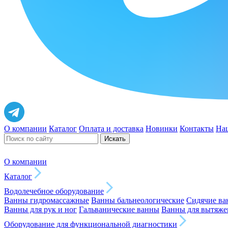
О компании
Каталог
Оплата и доставка
Новинки
Контакты
На
Искать
О компании
Каталог
Водолечебное оборудование
Ванны гидромассажные
Ванны бальнеологические
Сидячие в
Ванны для рук и ног
Гальванические ванны
Ванны для вытяже
Оборудование для функциональной диагностики