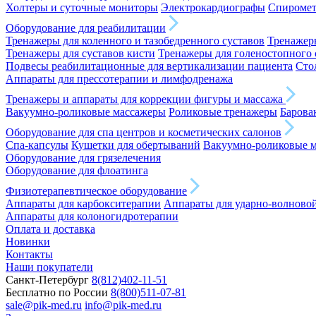
Холтеры и суточные мониторы
Электрокардиографы
Спироме
Оборудование для реабилитации
Тренажеры для коленного и тазобедренного суставов
Тренажеры
Тренажеры для суставов кисти
Тренажеры для голеностопного 
Подвесы реабилитационные для вертикализации пациента
Сто
Аппараты для прессотерапии и лимфодренажа
Тренажеры и аппараты для коррекции фигуры и массажа
Вакуумно-роликовые массажеры
Роликовые тренажеры
Барова
Оборудование для спа центров и косметических салонов
Спа-капсулы
Кушетки для обертываний
Вакуумно-роликовые 
Оборудование для грязелечения
Оборудование для флоатинга
Физиотерапевтическое оборудование
Аппараты для карбокситерапии
Аппараты для ударно-волново
Аппараты для колоногидротерапии
Оплата и доставка
Новинки
Контакты
Наши покупатели
Санкт-Петербург
8(812)402-11-51
Бесплатно по России
8(800)511-07-81
sale@pik-med.ru
info@pik-med.ru