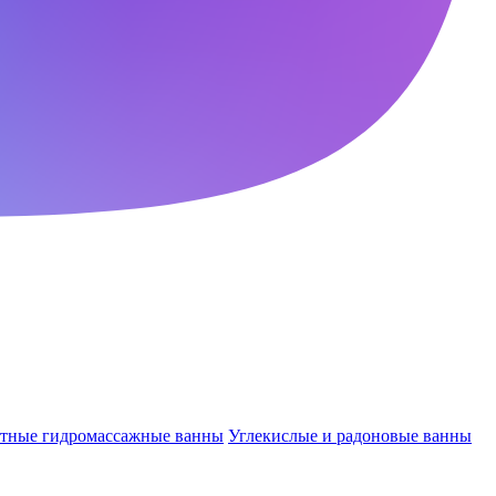
ктные гидромассажные ванны
Углекислые и радоновые ванны