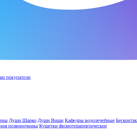
ши покупатели
анны
Души Шарко
Души Виши
Кафедры водолечебные
Бесконта
ния позвоночника
Кушетки физиотерапевтические