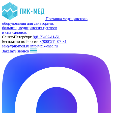
Поставка медицинского
оборудования для санаториев,
больниц, медицинских центров
и спа-салонов.
Санкт-Петербург
8(812)402-11-51
Бесплатно по России
8(800)511-07-81
sale@pik-med.ru
info@pik-med.ru
Заказать звонок