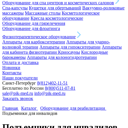
Оборудование для спа центров и косметических салонов
Спа-капсулы
Кушетки для обертываний
Вакуумно-роликовые
массажеры
Массажные столы
Косметологическое
оборудование
Кресла косметологические
Оборудование для грязелечения
Оборудование для флоатинга
Физиотерапевтическое оборудование
Аппараты для карбокситерапии
Аппараты для ударно-
волновой терапии
Аппараты для гипокситерапии
Аппараты
для кабинета физиотерапии
Криосауны
Кислородные
барокамеры
Аппараты для колоногидротерапии
Оплата и доставка
Новинки
Контакты
Наши покупатели
Санкт-Петербург
8(812)402-11-51
Бесплатно по России
8(800)511-07-81
sale@pik-med.ru
info@pik-med.ru
Заказать звонок
Главная
Каталог
Оборудование для реабилитации
Подъемники для инвалидов
Подъемники для инвалидов