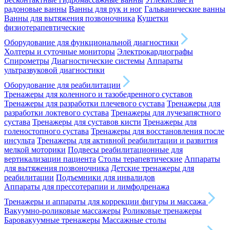
радоновые ванны
Ванны для рук и ног
Гальванические ванны
Ванны для вытяжения позвоночника
Кушетки
физиотерапевтические
Оборудование для функциональной диагностики
Холтеры и суточные мониторы
Электрокардиографы
Спирометры
Диагностические системы
Аппараты
ультразвуковой диагностики
Оборудование для реабилитации
Тренажеры для коленного и тазобедренного суставов
Тренажеры для разработки плечевого сустава
Тренажеры для
разработки локтевого сустава
Тренажеры для лучезапястного
сустава
Тренажеры для суставов кисти
Тренажеры для
голеностопного сустава
Тренажеры для восстановления после
инсульта
Тренажеры для активной реабилитации и развития
мелкой моторики
Подвесы реабилитационные для
вертикализации пациента
Столы терапевтические
Аппараты
для вытяжения позвоночника
Детские тренажеры для
реабилитации
Подъемники для инвалидов
Аппараты для прессотерапии и лимфодренажа
Тренажеры и аппараты для коррекции фигуры и массажа
Вакуумно-роликовые массажеры
Роликовые тренажеры
Баровакуумные тренажеры
Массажные столы