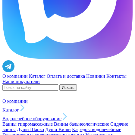
О компании
Каталог
Оплата и доставка
Новинки
Контакты
Наши покупатели
Искать
О компании
Каталог
Водолечебное оборудование
Ванны гидромассажные
Ванны бальнеологические
Сидячие
ванны
Души Шарко
Души Виши
Кафедры водолечебные
Бесконтактные гидромассажные ванны
Углекислые и