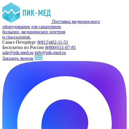
Поставка медицинского
оборудования для санаториев,
больниц, медицинских центров
и спа-салонов.
Санкт-Петербург
8(812)402-11-51
Бесплатно по России
8(800)511-07-81
sale@pik-med.ru
info@pik-med.ru
Заказать звонок