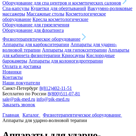
Оборудование для спа центров и косметических салонов
Спа-капсулы
Кушетки для обертываний
Вакуумно-роликовые
массажеры
Массажные столы
Косметологическое
оборудование
Кресла косметологические
Оборудование для грязелечения
Оборудование для флоатинга
Физиотерапевтическое оборудование
Аппараты для карбокситерапии
Аппараты для ударно-
волновой терапии
Аппараты для гипокситерапии
Аппараты
для кабинета физиотерапии
Криосауны
Кислородные
барокамеры
Аппараты для колоногидротерапии
Оплата и доставка
Новинки
Контакты
Наши покупатели
Санкт-Петербург
8(812)402-11-51
Бесплатно по России
8(800)511-07-81
sale@pik-med.ru
info@pik-med.ru
Заказать звонок
Главная
Каталог
Физиотерапевтическое оборудование
Аппараты для ударно-волновой терапии
Аппараты для ударно-