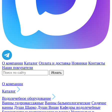
О компании
Каталог
Оплата и доставка
Новинки
Контакты
Наши покупатели
Искать
О компании
Каталог
Водолечебное оборудование
Ванны гидромассажные
Ванны бальнеологические
Сидячие
ванны
Души Шарко
Души Виши
Кафедры водолечебные
Бесконтактные гидромассажные ванны
Углекислые и