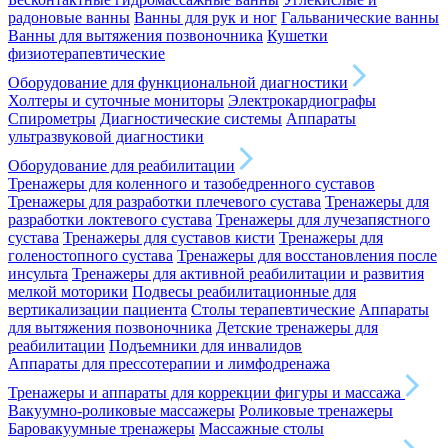
радоновые ванны
Ванны для рук и ног
Гальванические ванны
Ванны для вытяжения позвоночника
Кушетки
физиотерапевтические
Оборудование для функциональной диагностики
Холтеры и суточные мониторы
Электрокардиографы
Спирометры
Диагностические системы
Аппараты
ультразвуковой диагностики
Оборудование для реабилитации
Тренажеры для коленного и тазобедренного суставов
Тренажеры для разработки плечевого сустава
Тренажеры для
разработки локтевого сустава
Тренажеры для лучезапястного
сустава
Тренажеры для суставов кисти
Тренажеры для
голеностопного сустава
Тренажеры для восстановления после
инсульта
Тренажеры для активной реабилитации и развития
мелкой моторики
Подвесы реабилитационные для
вертикализации пациента
Столы терапевтические
Аппараты
для вытяжения позвоночника
Детские тренажеры для
реабилитации
Подъемники для инвалидов
Аппараты для прессотерапии и лимфодренажа
Тренажеры и аппараты для коррекции фигуры и массажа
Вакуумно-роликовые массажеры
Роликовые тренажеры
Баровакуумные тренажеры
Массажные столы