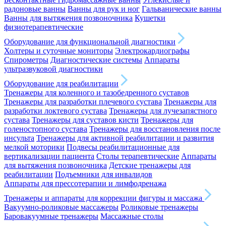
радоновые ванны
Ванны для рук и ног
Гальванические ванны
Ванны для вытяжения позвоночника
Кушетки
физиотерапевтические
Оборудование для функциональной диагностики
Холтеры и суточные мониторы
Электрокардиографы
Спирометры
Диагностические системы
Аппараты
ультразвуковой диагностики
Оборудование для реабилитации
Тренажеры для коленного и тазобедренного суставов
Тренажеры для разработки плечевого сустава
Тренажеры для
разработки локтевого сустава
Тренажеры для лучезапястного
сустава
Тренажеры для суставов кисти
Тренажеры для
голеностопного сустава
Тренажеры для восстановления после
инсульта
Тренажеры для активной реабилитации и развития
мелкой моторики
Подвесы реабилитационные для
вертикализации пациента
Столы терапевтические
Аппараты
для вытяжения позвоночника
Детские тренажеры для
реабилитации
Подъемники для инвалидов
Аппараты для прессотерапии и лимфодренажа
Тренажеры и аппараты для коррекции фигуры и массажа
Вакуумно-роликовые массажеры
Роликовые тренажеры
Баровакуумные тренажеры
Массажные столы