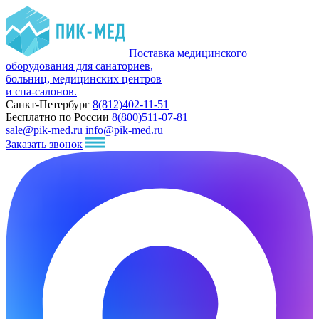
Поставка медицинского
оборудования для санаториев,
больниц, медицинских центров
и спа-салонов.
Санкт-Петербург
8(812)402-11-51
Бесплатно по России
8(800)511-07-81
sale@pik-med.ru
info@pik-med.ru
Заказать звонок