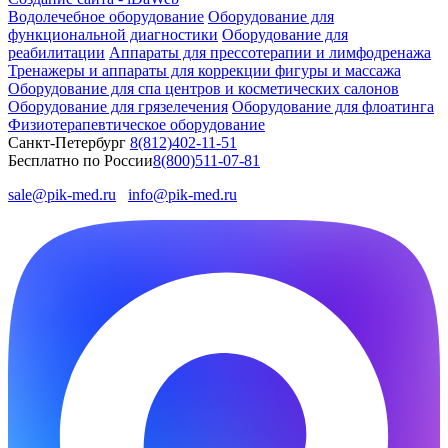
Водолечебное оборудование
Оборудование для
функциональной диагностики
Оборудование для
реабилитации
Аппараты для прессотерапии и лимфодренажа
Тренажеры и аппараты для коррекции фигуры и массажа
Оборудование для спа центров и косметических салонов
Оборудование для грязелечения
Оборудование для флоатинга
Физиотерапевтическое оборудование
Санкт-Петербург
8(812)402-11-51
Бесплатно по России
8(800)511-07-81
sale@pik-med.ru
info@pik-med.ru