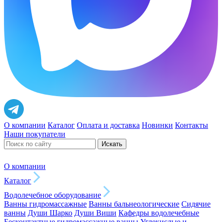
О компании
Каталог
Оплата и доставка
Новинки
Контакты
Наши покупатели
Искать
О компании
Каталог
Водолечебное оборудование
Ванны гидромассажные
Ванны бальнеологические
Сидячие
ванны
Души Шарко
Души Виши
Кафедры водолечебные
Бесконтактные гидромассажные ванны
Углекислые и