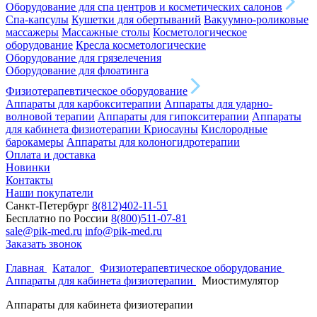
Оборудование для спа центров и косметических салонов
Спа-капсулы
Кушетки для обертываний
Вакуумно-роликовые
массажеры
Массажные столы
Косметологическое
оборудование
Кресла косметологические
Оборудование для грязелечения
Оборудование для флоатинга
Физиотерапевтическое оборудование
Аппараты для карбокситерапии
Аппараты для ударно-
волновой терапии
Аппараты для гипокситерапии
Аппараты
для кабинета физиотерапии
Криосауны
Кислородные
барокамеры
Аппараты для колоногидротерапии
Оплата и доставка
Новинки
Контакты
Наши покупатели
Санкт-Петербург
8(812)402-11-51
Бесплатно по России
8(800)511-07-81
sale@pik-med.ru
info@pik-med.ru
Заказать звонок
Главная
Каталог
Физиотерапевтическое оборудование
Аппараты для кабинета физиотерапии
Миостимулятор
Аппараты для кабинета физиотерапии