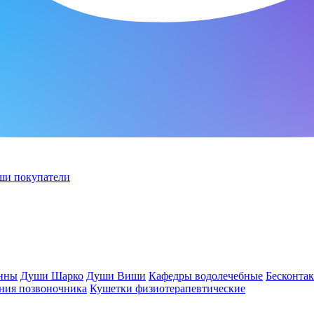
ши покупатели
анны
Души Шарко
Души Виши
Кафедры водолечебные
Бесконта
ния позвоночника
Кушетки физиотерапевтические