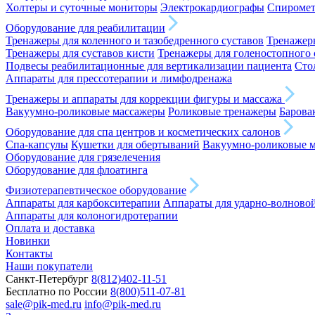
Холтеры и суточные мониторы
Электрокардиографы
Спироме
Оборудование для реабилитации
Тренажеры для коленного и тазобедренного суставов
Тренажеры
Тренажеры для суставов кисти
Тренажеры для голеностопного 
Подвесы реабилитационные для вертикализации пациента
Сто
Аппараты для прессотерапии и лимфодренажа
Тренажеры и аппараты для коррекции фигуры и массажа
Вакуумно-роликовые массажеры
Роликовые тренажеры
Барова
Оборудование для спа центров и косметических салонов
Спа-капсулы
Кушетки для обертываний
Вакуумно-роликовые 
Оборудование для грязелечения
Оборудование для флоатинга
Физиотерапевтическое оборудование
Аппараты для карбокситерапии
Аппараты для ударно-волново
Аппараты для колоногидротерапии
Оплата и доставка
Новинки
Контакты
Наши покупатели
Санкт-Петербург
8(812)402-11-51
Бесплатно по России
8(800)511-07-81
sale@pik-med.ru
info@pik-med.ru