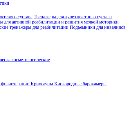
стики
октевого сустава
Тренажеры для лучезапястного сустава
ы для активной реабилитации и развития мелкой моторики
ские тренажеры для реабилитации
Подъемники для инвалидов
ресла косметологические
а физиотерапии
Криосауны
Кислородные барокамеры