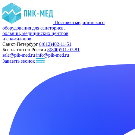
Поставка медицинского
оборудования для санаториев,
больниц, медицинских центров
и спа-салонов.
Санкт-Петербург
8(812)402-11-51
Бесплатно по России
8(800)511-07-81
sale@pik-med.ru
info@pik-med.ru
Заказать звонок