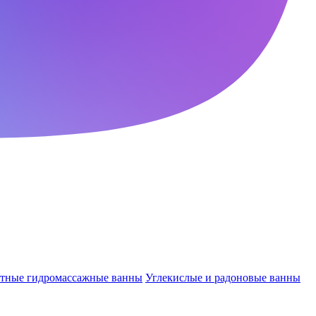
ктные гидромассажные ванны
Углекислые и радоновые ванны