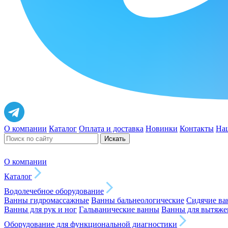
О компании
Каталог
Оплата и доставка
Новинки
Контакты
На
Искать
О компании
Каталог
Водолечебное оборудование
Ванны гидромассажные
Ванны бальнеологические
Сидячие в
Ванны для рук и ног
Гальванические ванны
Ванны для вытяже
Оборудование для функциональной диагностики