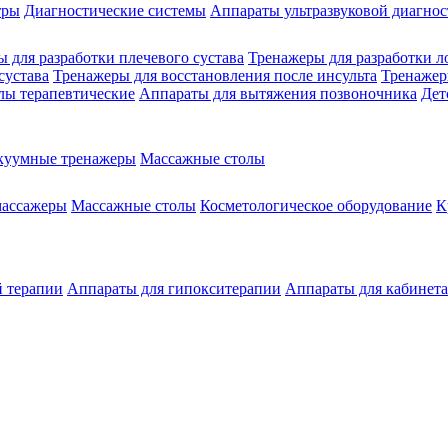
тры
Диагностические системы
Аппараты ультразвуковой диагно
 для разработки плечевого сустава
Тренажеры для разработки л
сустава
Тренажеры для восстановления после инсульта
Тренажер
лы терапевтические
Аппараты для вытяжения позвоночника
Дет
куумные тренажеры
Массажные столы
массажеры
Массажные столы
Косметологическое оборудование
К
й терапии
Аппараты для гипокситерапии
Аппараты для кабинет