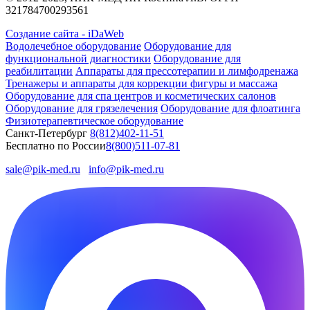
321784700293561
Создание сайта - iDaWeb
Водолечебное оборудование
Оборудование для
функциональной диагностики
Оборудование для
реабилитации
Аппараты для прессотерапии и лимфодренажа
Тренажеры и аппараты для коррекции фигуры и массажа
Оборудование для спа центров и косметических салонов
Оборудование для грязелечения
Оборудование для флоатинга
Физиотерапевтическое оборудование
Санкт-Петербург
8(812)402-11-51
Бесплатно по России
8(800)511-07-81
sale@pik-med.ru
info@pik-med.ru