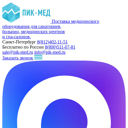
Поставка медицинского
оборудования для санаториев,
больниц, медицинских центров
и спа-салонов.
Санкт-Петербург
8(812)402-11-51
Бесплатно по России
8(800)511-07-81
sale@pik-med.ru
info@pik-med.ru
Заказать звонок