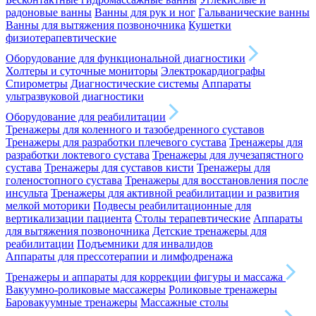
радоновые ванны
Ванны для рук и ног
Гальванические ванны
Ванны для вытяжения позвоночника
Кушетки
физиотерапевтические
Оборудование для функциональной диагностики
Холтеры и суточные мониторы
Электрокардиографы
Спирометры
Диагностические системы
Аппараты
ультразвуковой диагностики
Оборудование для реабилитации
Тренажеры для коленного и тазобедренного суставов
Тренажеры для разработки плечевого сустава
Тренажеры для
разработки локтевого сустава
Тренажеры для лучезапястного
сустава
Тренажеры для суставов кисти
Тренажеры для
голеностопного сустава
Тренажеры для восстановления после
инсульта
Тренажеры для активной реабилитации и развития
мелкой моторики
Подвесы реабилитационные для
вертикализации пациента
Столы терапевтические
Аппараты
для вытяжения позвоночника
Детские тренажеры для
реабилитации
Подъемники для инвалидов
Аппараты для прессотерапии и лимфодренажа
Тренажеры и аппараты для коррекции фигуры и массажа
Вакуумно-роликовые массажеры
Роликовые тренажеры
Баровакуумные тренажеры
Массажные столы