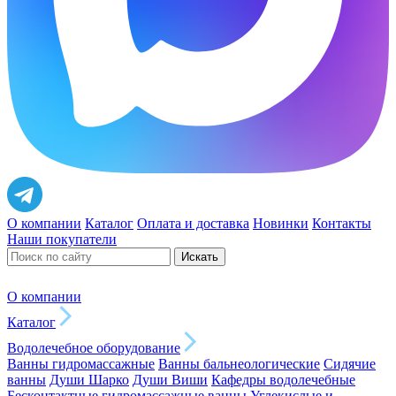
О компании
Каталог
Оплата и доставка
Новинки
Контакты
Наши покупатели
Искать
О компании
Каталог
Водолечебное оборудование
Ванны гидромассажные
Ванны бальнеологические
Сидячие
ванны
Души Шарко
Души Виши
Кафедры водолечебные
Бесконтактные гидромассажные ванны
Углекислые и