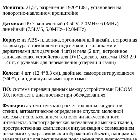
Монитор:
21,5", разрешение 1920*1081, установлен на
поворотно-наклонном кронштейне
Датчики:
IPx7, конвексный (3.5CV, 2.0MHz~6.0MHz),
линейный (7.5LVS, 5.0MHz~12.0MHz)
Корпус:
из ABS- пластика, эргономичный дизайн, встроенная
клавиатура с трекболом и подсветкой, с колонками и
держателями для датчиков 4 шт) и геля (2 шт), встроенное
записывающее устройство для DVD-дисков, разъемы USB 2.0
- 2 шт, с ручками для перемещения (спереди и сзади)
Колеса:
4 шт. (12,4*8,3 см), двойные, самоориентирующихся
(360*), с индивидуальными тормозами
ПО:
система передачи данных между устройствами DICOM
3.0, помогает в диагностике при обследованиях
Функции:
автоматический расчет толщины сосудистой
стенки, автоматическое определение опухоли молочной
железы с использованием технологии искусственного
интеллекта, эластографическая визуализация мягких тканей,
пространственная комплексная визуализация с совмещением
нескольких ультразвуковых изображений объекта, панорамная
визуализация для расширения поля зрения при диагностике за