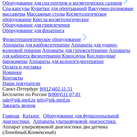
Оборудование для спа центров и косметических салонов
Спа-капсулы
Кушетки для обертываний
Вакуумно-роликовые
массажеры
Массажные столы
Косметологическое
оборудование
Кресла косметологические
Оборудование для грязелечения
Оборудование для флоатинга
Физиотерапевтическое оборудование
Аппараты для карбокситерапии
Аппараты для ударно-
волновой терапии
Аппараты для гипокситерапии
Аппараты
для кабинета физиотерапии
Криосауны
Кислородные
барокамеры
Аппараты для колоногидротерапии
Оплата и доставка
Новинки
Контакты
Наши покупатели
Санкт-Петербург
8(812)402-11-51
Бесплатно по России
8(800)511-07-81
sale@pik-med.ru
info@pik-med.ru
Заказать звонок
Главная
Каталог
Оборудование для функциональной
диагностики
Аппараты ультразвуковой диагностики
Аппарат ультразвуковой диагностики два датчика
(Линейный,Конвексный)