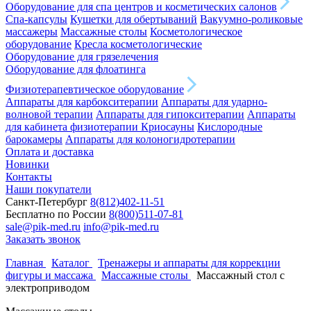
Оборудование для спа центров и косметических салонов
Спа-капсулы
Кушетки для обертываний
Вакуумно-роликовые
массажеры
Массажные столы
Косметологическое
оборудование
Кресла косметологические
Оборудование для грязелечения
Оборудование для флоатинга
Физиотерапевтическое оборудование
Аппараты для карбокситерапии
Аппараты для ударно-
волновой терапии
Аппараты для гипокситерапии
Аппараты
для кабинета физиотерапии
Криосауны
Кислородные
барокамеры
Аппараты для колоногидротерапии
Оплата и доставка
Новинки
Контакты
Наши покупатели
Санкт-Петербург
8(812)402-11-51
Бесплатно по России
8(800)511-07-81
sale@pik-med.ru
info@pik-med.ru
Заказать звонок
Главная
Каталог
Тренажеры и аппараты для коррекции
фигуры и массажа
Массажные столы
Массажный стол с
электроприводом