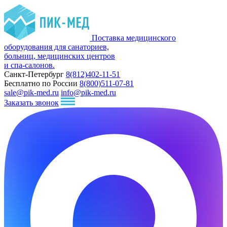
Поставка медицинского
оборудования для санаториев,
больниц, медицинских центров
и спа-салонов.
Санкт-Петербург
8(812)402-11-51
Бесплатно по России
8(800)511-07-81
sale@pik-med.ru
info@pik-med.ru
Заказать звонок