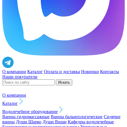
О компании
Каталог
Оплата и доставка
Новинки
Контакты
Наши покупатели
Искать
О компании
Каталог
Водолечебное оборудование
Ванны гидромассажные
Ванны бальнеологические
Сидячие
ванны
Души Шарко
Души Виши
Кафедры водолечебные
Бесконтактные гидромассажные ванны
Углекислые и