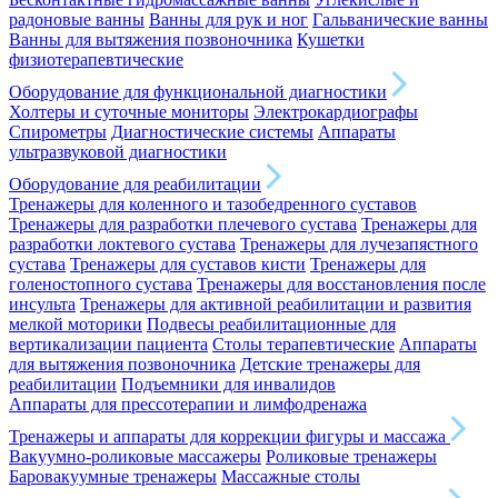
радоновые ванны
Ванны для рук и ног
Гальванические ванны
Ванны для вытяжения позвоночника
Кушетки
физиотерапевтические
Оборудование для функциональной диагностики
Холтеры и суточные мониторы
Электрокардиографы
Спирометры
Диагностические системы
Аппараты
ультразвуковой диагностики
Оборудование для реабилитации
Тренажеры для коленного и тазобедренного суставов
Тренажеры для разработки плечевого сустава
Тренажеры для
разработки локтевого сустава
Тренажеры для лучезапястного
сустава
Тренажеры для суставов кисти
Тренажеры для
голеностопного сустава
Тренажеры для восстановления после
инсульта
Тренажеры для активной реабилитации и развития
мелкой моторики
Подвесы реабилитационные для
вертикализации пациента
Столы терапевтические
Аппараты
для вытяжения позвоночника
Детские тренажеры для
реабилитации
Подъемники для инвалидов
Аппараты для прессотерапии и лимфодренажа
Тренажеры и аппараты для коррекции фигуры и массажа
Вакуумно-роликовые массажеры
Роликовые тренажеры
Баровакуумные тренажеры
Массажные столы