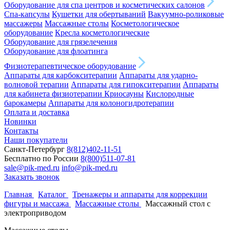
Оборудование для спа центров и косметических салонов
Спа-капсулы
Кушетки для обертываний
Вакуумно-роликовые
массажеры
Массажные столы
Косметологическое
оборудование
Кресла косметологические
Оборудование для грязелечения
Оборудование для флоатинга
Физиотерапевтическое оборудование
Аппараты для карбокситерапии
Аппараты для ударно-
волновой терапии
Аппараты для гипокситерапии
Аппараты
для кабинета физиотерапии
Криосауны
Кислородные
барокамеры
Аппараты для колоногидротерапии
Оплата и доставка
Новинки
Контакты
Наши покупатели
Санкт-Петербург
8(812)402-11-51
Бесплатно по России
8(800)511-07-81
sale@pik-med.ru
info@pik-med.ru
Заказать звонок
Главная
Каталог
Тренажеры и аппараты для коррекции
фигуры и массажа
Массажные столы
Массажный стол с
электроприводом