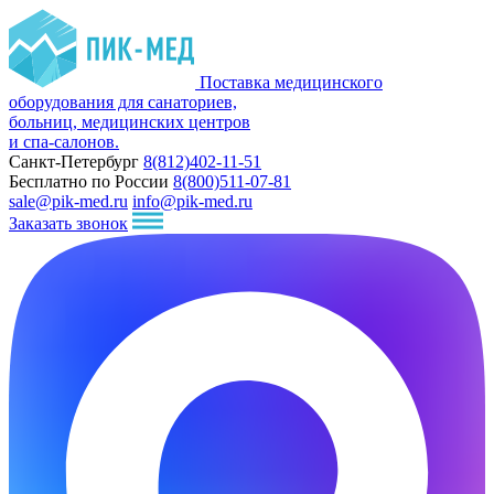
Поставка медицинского
оборудования для санаториев,
больниц, медицинских центров
и спа-салонов.
Санкт-Петербург
8(812)402-11-51
Бесплатно по России
8(800)511-07-81
sale@pik-med.ru
info@pik-med.ru
Заказать звонок