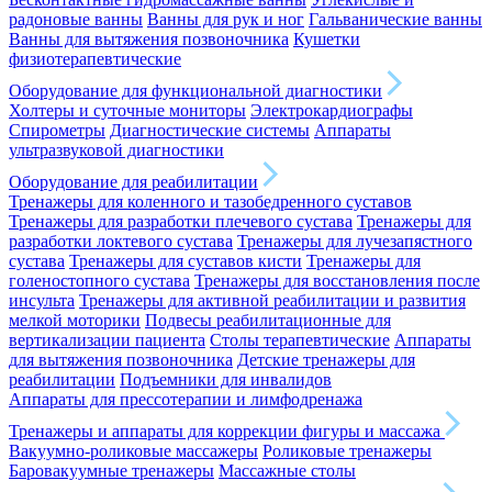
радоновые ванны
Ванны для рук и ног
Гальванические ванны
Ванны для вытяжения позвоночника
Кушетки
физиотерапевтические
Оборудование для функциональной диагностики
Холтеры и суточные мониторы
Электрокардиографы
Спирометры
Диагностические системы
Аппараты
ультразвуковой диагностики
Оборудование для реабилитации
Тренажеры для коленного и тазобедренного суставов
Тренажеры для разработки плечевого сустава
Тренажеры для
разработки локтевого сустава
Тренажеры для лучезапястного
сустава
Тренажеры для суставов кисти
Тренажеры для
голеностопного сустава
Тренажеры для восстановления после
инсульта
Тренажеры для активной реабилитации и развития
мелкой моторики
Подвесы реабилитационные для
вертикализации пациента
Столы терапевтические
Аппараты
для вытяжения позвоночника
Детские тренажеры для
реабилитации
Подъемники для инвалидов
Аппараты для прессотерапии и лимфодренажа
Тренажеры и аппараты для коррекции фигуры и массажа
Вакуумно-роликовые массажеры
Роликовые тренажеры
Баровакуумные тренажеры
Массажные столы