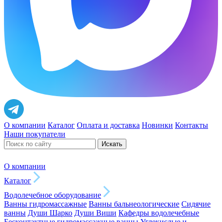
О компании
Каталог
Оплата и доставка
Новинки
Контакты
Наши покупатели
Искать
О компании
Каталог
Водолечебное оборудование
Ванны гидромассажные
Ванны бальнеологические
Сидячие
ванны
Души Шарко
Души Виши
Кафедры водолечебные
Бесконтактные гидромассажные ванны
Углекислые и