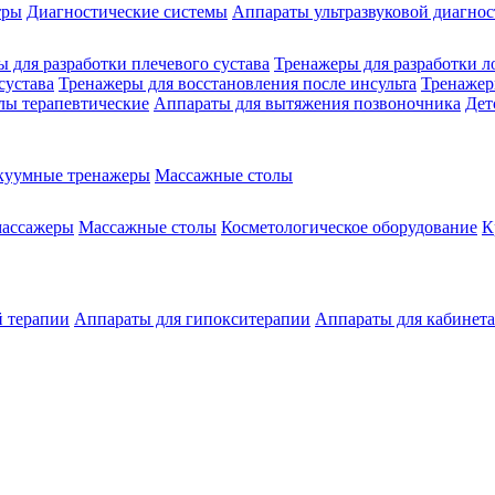
тры
Диагностические системы
Аппараты ультразвуковой диагно
 для разработки плечевого сустава
Тренажеры для разработки л
сустава
Тренажеры для восстановления после инсульта
Тренажер
лы терапевтические
Аппараты для вытяжения позвоночника
Дет
куумные тренажеры
Массажные столы
массажеры
Массажные столы
Косметологическое оборудование
К
й терапии
Аппараты для гипокситерапии
Аппараты для кабинет