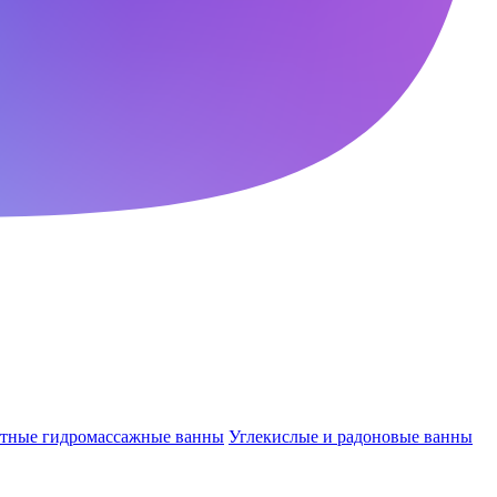
ктные гидромассажные ванны
Углекислые и радоновые ванны