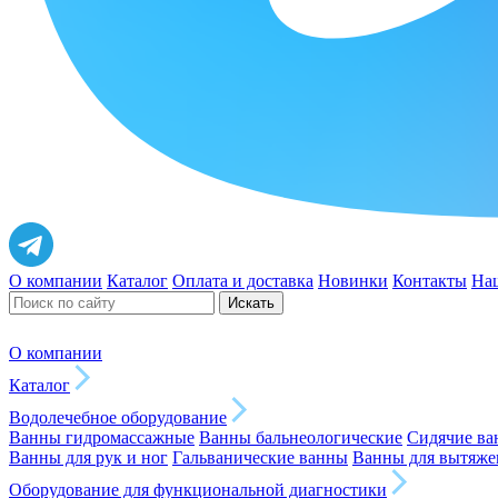
О компании
Каталог
Оплата и доставка
Новинки
Контакты
На
Искать
О компании
Каталог
Водолечебное оборудование
Ванны гидромассажные
Ванны бальнеологические
Сидячие в
Ванны для рук и ног
Гальванические ванны
Ванны для вытяже
Оборудование для функциональной диагностики