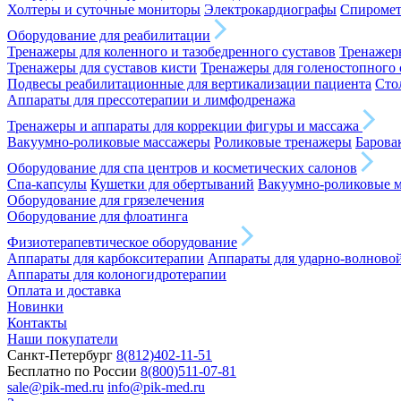
Холтеры и суточные мониторы
Электрокардиографы
Спироме
Оборудование для реабилитации
Тренажеры для коленного и тазобедренного суставов
Тренажеры
Тренажеры для суставов кисти
Тренажеры для голеностопного 
Подвесы реабилитационные для вертикализации пациента
Сто
Аппараты для прессотерапии и лимфодренажа
Тренажеры и аппараты для коррекции фигуры и массажа
Вакуумно-роликовые массажеры
Роликовые тренажеры
Барова
Оборудование для спа центров и косметических салонов
Спа-капсулы
Кушетки для обертываний
Вакуумно-роликовые 
Оборудование для грязелечения
Оборудование для флоатинга
Физиотерапевтическое оборудование
Аппараты для карбокситерапии
Аппараты для ударно-волново
Аппараты для колоногидротерапии
Оплата и доставка
Новинки
Контакты
Наши покупатели
Санкт-Петербург
8(812)402-11-51
Бесплатно по России
8(800)511-07-81
sale@pik-med.ru
info@pik-med.ru