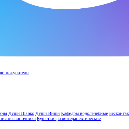
ши покупатели
анны
Души Шарко
Души Виши
Кафедры водолечебные
Бесконта
ния позвоночника
Кушетки физиотерапевтические