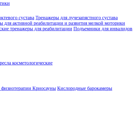
стики
октевого сустава
Тренажеры для лучезапястного сустава
ы для активной реабилитации и развития мелкой моторики
ские тренажеры для реабилитации
Подъемники для инвалидов
ресла косметологические
а физиотерапии
Криосауны
Кислородные барокамеры