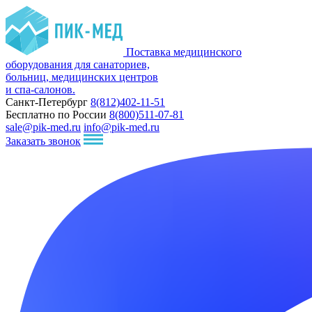
Поставка медицинского
оборудования для санаториев,
больниц, медицинских центров
и спа-салонов.
Санкт-Петербург
8(812)402-11-51
Бесплатно по России
8(800)511-07-81
sale@pik-med.ru
info@pik-med.ru
Заказать звонок