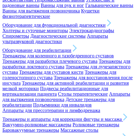
радоновые ванны
Ванны для рук и ног
Гальванические ванны
Ванны для вытяжения позвоночника
Кушетки
физиотерапевтические
Оборудование для функциональной диагностики
Холтеры и суточные мониторы
Электрокардиографы
Спирометры
Диагностические системы
Аппараты
ультразвуковой диагностики
Оборудование для реабилитации
Тренажеры для коленного и тазобедренного суставов
Тренажеры для разработки плечевого сустава
Тренажеры для
разработки локтевого сустава
Тренажеры для лучезапястного
сустава
Тренажеры для суставов кисти
Тренажеры для
голеностопного сустава
Тренажеры для восстановления после
инсульта
Тренажеры для активной реабилитации и развития
мелкой моторики
Подвесы реабилитационные для
вертикализации пациента
Столы терапевтические
Аппараты
для вытяжения позвоночника
Детские тренажеры для
реабилитации
Подъемники для инвалидов
Аппараты для прессотерапии и лимфодренажа
Тренажеры и аппараты для коррекции фигуры и массажа
Вакуумно-роликовые массажеры
Роликовые тренажеры
Баровакуумные тренажеры
Массажные столы