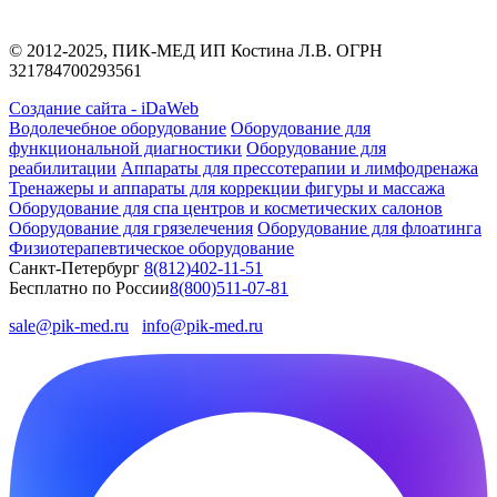
© 2012-2025, ПИК-МЕД ИП Костина Л.В. ОГРН
321784700293561
Создание сайта - iDaWeb
Водолечебное оборудование
Оборудование для
функциональной диагностики
Оборудование для
реабилитации
Аппараты для прессотерапии и лимфодренажа
Тренажеры и аппараты для коррекции фигуры и массажа
Оборудование для спа центров и косметических салонов
Оборудование для грязелечения
Оборудование для флоатинга
Физиотерапевтическое оборудование
Санкт-Петербург
8(812)402-11-51
Бесплатно по России
8(800)511-07-81
sale@pik-med.ru
info@pik-med.ru