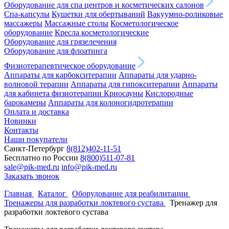
Оборудование для спа центров и косметических салонов
Спа-капсулы
Кушетки для обертываний
Вакуумно-роликовые
массажеры
Массажные столы
Косметологическое
оборудование
Кресла косметологические
Оборудование для грязелечения
Оборудование для флоатинга
Физиотерапевтическое оборудование
Аппараты для карбокситерапии
Аппараты для ударно-
волновой терапии
Аппараты для гипокситерапии
Аппараты
для кабинета физиотерапии
Криосауны
Кислородные
барокамеры
Аппараты для колоногидротерапии
Оплата и доставка
Новинки
Контакты
Наши покупатели
Санкт-Петербург
8(812)402-11-51
Бесплатно по России
8(800)511-07-81
sale@pik-med.ru
info@pik-med.ru
Заказать звонок
Главная
Каталог
Оборудование для реабилитации
Тренажеры для разработки локтевого сустава
Тренажер для
разработки локтевого сустава