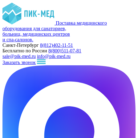
Поставка медицинского
оборудования для санаториев,
больниц, медицинских центров
и спа-салонов.
Санкт-Петербург
8(812)402-11-51
Бесплатно по России
8(800)511-07-81
sale@pik-med.ru
info@pik-med.ru
Заказать звонок