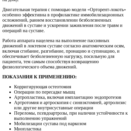
Двигательная терапия с помощью модели «Орторент-локоть»
особенно эффективна в профилактике иммобилизационных
осложнений, раннем восстановлении безболезненных
движений в суставе и ускорении заживления после травм и
операций на суставе.
Работа аппарата нацелена на выполнение пассивных
движений в локтевом суставе согласно анатомическим осям,
включая сгибание, разгибание, пронацию и супинацию, и
обеспечивает безболезненную нагрузку, посильную для
пациента, тем самым способствуя возвращению
физиологического объема движений.
ПОКАЗАНИЯ К ПРИМЕНЕНИЮ:
Корригирующая остеотомия
Операции по пересадке мышц
Артропластика, включая имплантацию эндопротезов
Артротомия и артроскопия с синвэктомией, артролизис
или другие внутрисуставные операции
Переломы, псевдоартрозы, при наличии устойчивости к
выполнению упражнений
Мобилизации сустава под наркозом
Миопластика