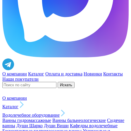
О компании
Каталог
Оплата и доставка
Новинки
Контакты
Наши покупатели
Искать
О компании
Каталог
Водолечебное оборудование
Ванны гидромассажные
Ванны бальнеологические
Сидячие
ванны
Души Шарко
Души Виши
Кафедры водолечебные
Бесконтактные гидромассажные ванны
Углекислые и