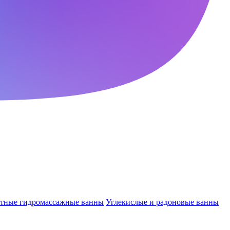
ктные гидромассажные ванны
Углекислые и радоновые ванны