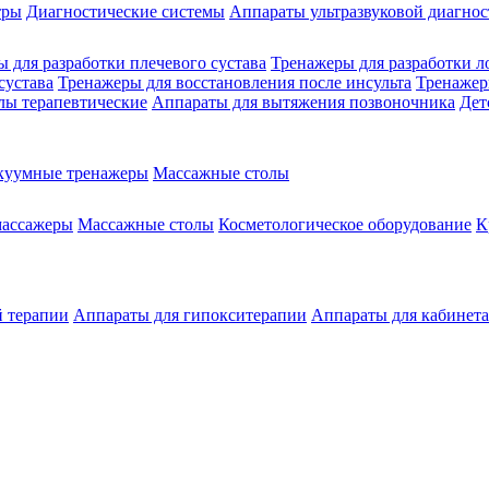
тры
Диагностические системы
Аппараты ультразвуковой диагно
 для разработки плечевого сустава
Тренажеры для разработки л
сустава
Тренажеры для восстановления после инсульта
Тренажер
лы терапевтические
Аппараты для вытяжения позвоночника
Дет
куумные тренажеры
Массажные столы
массажеры
Массажные столы
Косметологическое оборудование
К
й терапии
Аппараты для гипокситерапии
Аппараты для кабинет