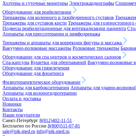
Холтеры и суточные мониторы
Электрокардиографы
Спироме
Оборудование для реабилитации
Тренажеры для коленного и тазобедренного суставов
Тренажеры
Тренажеры для суставов кисти
Тренажеры для голеностопного 
Подвесы реабилитационные для вертикализации пациента
Сто
Аппараты для прессотерапии и лимфодренажа
Тренажеры и аппараты для коррекции фигуры и массажа
Вакуумно-роликовые массажеры
Роликовые тренажеры
Барова
Оборудование для спа центров и косметических салонов
Спа-капсулы
Кушетки для обертываний
Вакуумно-роликовые 
Оборудование для грязелечения
Оборудование для флоатинга
Физиотерапевтическое оборудование
Аппараты для карбокситерапии
Аппараты для ударно-волново
Аппараты для колоногидротерапии
Оплата и доставка
Новинки
Контакты
Наши покупатели
Санкт-Петербург
8(812)402-11-51
Бесплатно по России
8(800)511-07-81
sale@pik-med.ru
info@pik-med.ru