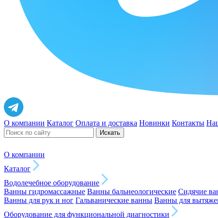
О компании
Каталог
Оплата и доставка
Новинки
Контакты
На
Искать
О компании
Каталог
Водолечебное оборудование
Ванны гидромассажные
Ванны бальнеологические
Сидячие в
Ванны для рук и ног
Гальванические ванны
Ванны для вытяже
Оборудование для функциональной диагностики