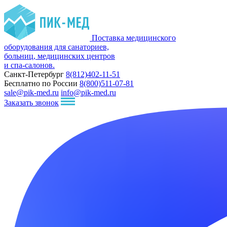
Поставка медицинского
оборудования для санаториев,
больниц, медицинских центров
и спа-салонов.
Санкт-Петербург
8(812)402-11-51
Бесплатно по России
8(800)511-07-81
sale@pik-med.ru
info@pik-med.ru
Заказать звонок