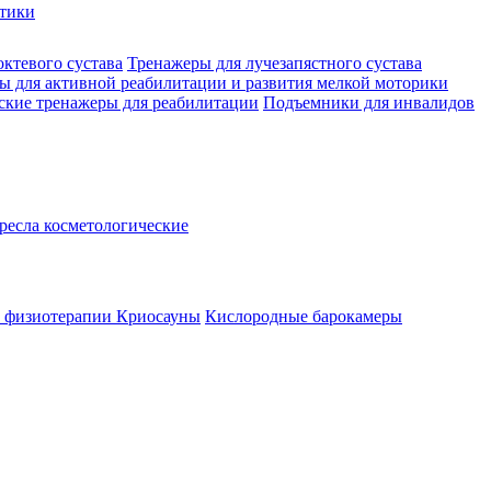
стики
октевого сустава
Тренажеры для лучезапястного сустава
ы для активной реабилитации и развития мелкой моторики
ские тренажеры для реабилитации
Подъемники для инвалидов
ресла косметологические
а физиотерапии
Криосауны
Кислородные барокамеры