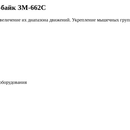
-байк ЗМ-662С
личение их диапазона движений. Укрепление мышечных групп б
 оборудования