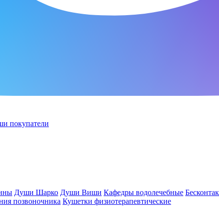
ши покупатели
анны
Души Шарко
Души Виши
Кафедры водолечебные
Бесконта
ния позвоночника
Кушетки физиотерапевтические