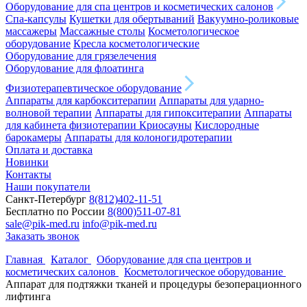
Оборудование для спа центров и косметических салонов
Спа-капсулы
Кушетки для обертываний
Вакуумно-роликовые
массажеры
Массажные столы
Косметологическое
оборудование
Кресла косметологические
Оборудование для грязелечения
Оборудование для флоатинга
Физиотерапевтическое оборудование
Аппараты для карбокситерапии
Аппараты для ударно-
волновой терапии
Аппараты для гипокситерапии
Аппараты
для кабинета физиотерапии
Криосауны
Кислородные
барокамеры
Аппараты для колоногидротерапии
Оплата и доставка
Новинки
Контакты
Наши покупатели
Санкт-Петербург
8(812)402-11-51
Бесплатно по России
8(800)511-07-81
sale@pik-med.ru
info@pik-med.ru
Заказать звонок
Главная
Каталог
Оборудование для спа центров и
косметических салонов
Косметологическое оборудование
Аппарат для подтяжки тканей и процедуры безоперационного
лифтинга