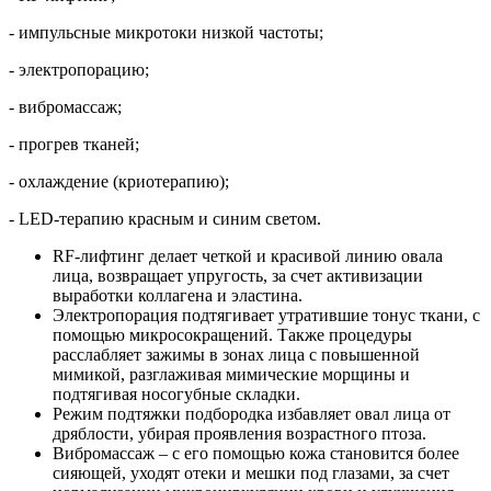
- импульсные микротоки низкой частоты;
- электропорацию;
- вибромассаж;
- прогрев тканей;
- охлаждение (криотерапию);
- LED-терапию красным и синим светом.
RF-лифтинг делает четкой и красивой линию овала
лица, возвращает упругость, за счет активизации
выработки коллагена и эластина.
Электропорация подтягивает утратившие тонус ткани, с
помощью микросокращений. Также процедуры
расслабляет зажимы в зонах лица с повышенной
мимикой, разглаживая мимические морщины и
подтягивая носогубные складки.
Режим подтяжки подбородка избавляет овал лица от
дряблости, убирая проявления возрастного птоза.
Вибромассаж – с его помощью кожа становится более
сияющей, уходят отеки и мешки под глазами, за счет