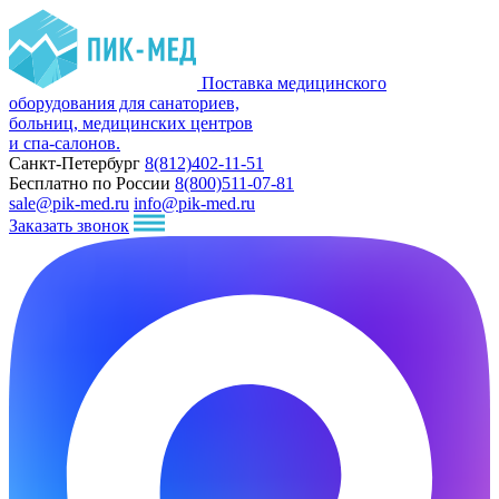
Поставка медицинского
оборудования для санаториев,
больниц, медицинских центров
и спа-салонов.
Санкт-Петербург
8(812)402-11-51
Бесплатно по России
8(800)511-07-81
sale@pik-med.ru
info@pik-med.ru
Заказать звонок