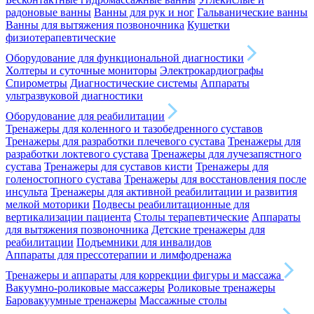
радоновые ванны
Ванны для рук и ног
Гальванические ванны
Ванны для вытяжения позвоночника
Кушетки
физиотерапевтические
Оборудование для функциональной диагностики
Холтеры и суточные мониторы
Электрокардиографы
Спирометры
Диагностические системы
Аппараты
ультразвуковой диагностики
Оборудование для реабилитации
Тренажеры для коленного и тазобедренного суставов
Тренажеры для разработки плечевого сустава
Тренажеры для
разработки локтевого сустава
Тренажеры для лучезапястного
сустава
Тренажеры для суставов кисти
Тренажеры для
голеностопного сустава
Тренажеры для восстановления после
инсульта
Тренажеры для активной реабилитации и развития
мелкой моторики
Подвесы реабилитационные для
вертикализации пациента
Столы терапевтические
Аппараты
для вытяжения позвоночника
Детские тренажеры для
реабилитации
Подъемники для инвалидов
Аппараты для прессотерапии и лимфодренажа
Тренажеры и аппараты для коррекции фигуры и массажа
Вакуумно-роликовые массажеры
Роликовые тренажеры
Баровакуумные тренажеры
Массажные столы