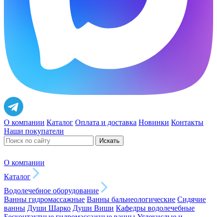
О компании
Каталог
Оплата и доставка
Новинки
Контакты
Наши покупатели
Искать
О компании
Каталог
Водолечебное оборудование
Ванны гидромассажные
Ванны бальнеологические
Сидячие
ванны
Души Шарко
Души Виши
Кафедры водолечебные
Бесконтактные гидромассажные ванны
Углекислые и