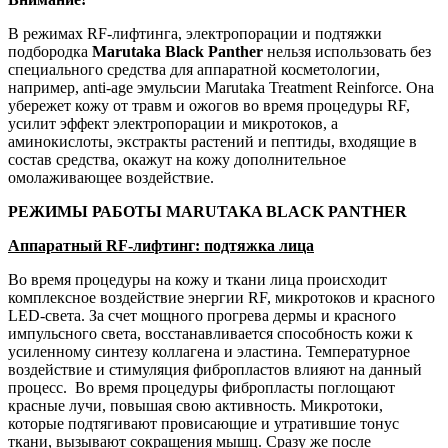
В режимах RF-лифтинга, электропорации и подтяжки
подбородка
Marutaka Black Panther
нельзя использовать без
специального средства для аппаратной косметологии,
например, anti-age эмульсии Marutaka Treatment Reinforce. Она
убережет кожу от травм и ожогов во время процедуры RF,
усилит эффект электропорации и микротоков, а
аминокислоты, экстракты растений и пептиды, входящие в
состав средства, окажут на кожу дополнительное
омолаживающее воздействие.
РЕЖИМЫ РАБОТЫ MARUTAKA BLACK PANTHER
Аппаратный RF-лифтинг: подтяжка лица
Во время процедуры на кожу и ткани лица происходит
комплексное воздействие энергии RF, микротоков и красного
LED-света. За счет мощного прогрева дермы и красного
импульсного света, восстанавливается способность кожи к
усиленному синтезу коллагена и эластина. Температурное
воздействие и стимуляция фибропластов влияют на данный
процесс. Во время процедуры фибропласты поглощают
красные лучи, повышая свою активность. Микротоки,
которые подтягивают провисающие и утратившие тонус
ткани, вызывают сокращения мышц. Сразу же после