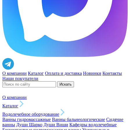
О компании
Каталог
Оплата и доставка
Новинки
Контакты
Наши покупатели
Искать
О компании
Каталог
Водолечебное оборудование
Ванны гидромассажные
Ванны бальнеологические
Сидячие
ванны
Души Шарко
Души Виши
Кафедры водолечебные
Бесконтактные гидромассажные ванны
Углекислые и