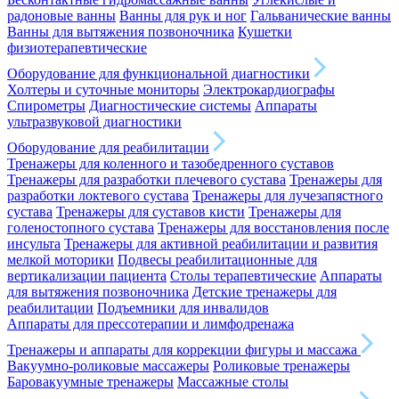
радоновые ванны
Ванны для рук и ног
Гальванические ванны
Ванны для вытяжения позвоночника
Кушетки
физиотерапевтические
Оборудование для функциональной диагностики
Холтеры и суточные мониторы
Электрокардиографы
Спирометры
Диагностические системы
Аппараты
ультразвуковой диагностики
Оборудование для реабилитации
Тренажеры для коленного и тазобедренного суставов
Тренажеры для разработки плечевого сустава
Тренажеры для
разработки локтевого сустава
Тренажеры для лучезапястного
сустава
Тренажеры для суставов кисти
Тренажеры для
голеностопного сустава
Тренажеры для восстановления после
инсульта
Тренажеры для активной реабилитации и развития
мелкой моторики
Подвесы реабилитационные для
вертикализации пациента
Столы терапевтические
Аппараты
для вытяжения позвоночника
Детские тренажеры для
реабилитации
Подъемники для инвалидов
Аппараты для прессотерапии и лимфодренажа
Тренажеры и аппараты для коррекции фигуры и массажа
Вакуумно-роликовые массажеры
Роликовые тренажеры
Баровакуумные тренажеры
Массажные столы