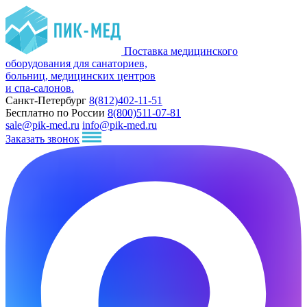
Поставка медицинского
оборудования для санаториев,
больниц, медицинских центров
и спа-салонов.
Санкт-Петербург
8(812)402-11-51
Бесплатно по России
8(800)511-07-81
sale@pik-med.ru
info@pik-med.ru
Заказать звонок