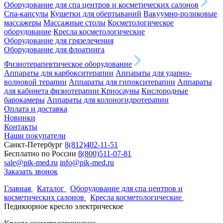
Оборудование для спа центров и косметических салонов
Спа-капсулы
Кушетки для обертываний
Вакуумно-роликовые
массажеры
Массажные столы
Косметологическое
оборудование
Кресла косметологические
Оборудование для грязелечения
Оборудование для флоатинга
Физиотерапевтическое оборудование
Аппараты для карбокситерапии
Аппараты для ударно-
волновой терапии
Аппараты для гипокситерапии
Аппараты
для кабинета физиотерапии
Криосауны
Кислородные
барокамеры
Аппараты для колоногидротерапии
Оплата и доставка
Новинки
Контакты
Наши покупатели
Санкт-Петербург
8(812)402-11-51
Бесплатно по России
8(800)511-07-81
sale@pik-med.ru
info@pik-med.ru
Заказать звонок
Главная
Каталог
Оборудование для спа центров и
косметических салонов
Кресла косметологические
Педикюрное кресло электрическое