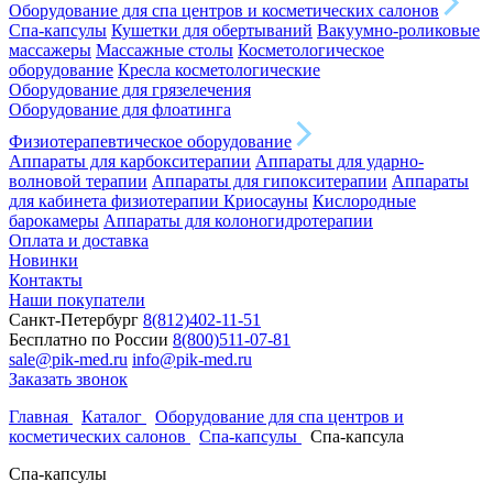
Оборудование для спа центров и косметических салонов
Спа-капсулы
Кушетки для обертываний
Вакуумно-роликовые
массажеры
Массажные столы
Косметологическое
оборудование
Кресла косметологические
Оборудование для грязелечения
Оборудование для флоатинга
Физиотерапевтическое оборудование
Аппараты для карбокситерапии
Аппараты для ударно-
волновой терапии
Аппараты для гипокситерапии
Аппараты
для кабинета физиотерапии
Криосауны
Кислородные
барокамеры
Аппараты для колоногидротерапии
Оплата и доставка
Новинки
Контакты
Наши покупатели
Санкт-Петербург
8(812)402-11-51
Бесплатно по России
8(800)511-07-81
sale@pik-med.ru
info@pik-med.ru
Заказать звонок
Главная
Каталог
Оборудование для спа центров и
косметических салонов
Спа-капсулы
Спа-капсула
Спа-капсулы