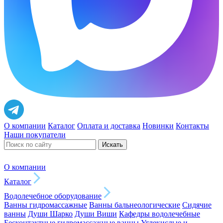
О компании
Каталог
Оплата и доставка
Новинки
Контакты
Наши покупатели
Искать
О компании
Каталог
Водолечебное оборудование
Ванны гидромассажные
Ванны бальнеологические
Сидячие
ванны
Души Шарко
Души Виши
Кафедры водолечебные
Бесконтактные гидромассажные ванны
Углекислые и