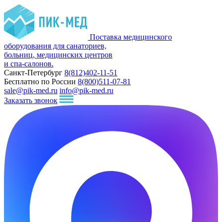
Поставка медицинского
оборудования для санаториев,
больниц, медицинских центров
и спа-салонов.
Санкт-Петербург
8(812)402-11-51
Бесплатно по России
8(800)511-07-81
sale@pik-med.ru
info@pik-med.ru
Заказать звонок