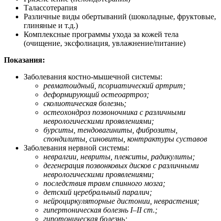
Талассотерапия
Различные виды обертываний (шоколадные, фруктовые,
глиняные и т.д.)
Комплексные программы ухода за кожей тела
(очищение, эксфолиация, увлажнение/питание)
Показания:
Заболевания костно-мышечной системы:
ревматоидный, псориатический артрит;
деформирующий остеоартроз;
сколиотическая болезнь;
остеохондроз позвоночника с различными
неврологическими проявлениями;
бурситы, тендовагиниты, фиброзиты,
спондилиты, синовиты, контрактуры суставов
Заболевания нервной системы:
невралгии, невриты, плекситы, радикулиты;
дегенерация позвонковых дисков с различными
неврологическими проявлениями;
последствия травм спинного мозга;
детский церебральный паралич;
нейроциркуляторные дистонии, неврастения;
гипертоническая болезнь I–II ст.;
гипотоническая болезнь;