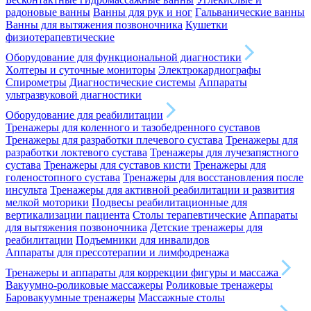
радоновые ванны
Ванны для рук и ног
Гальванические ванны
Ванны для вытяжения позвоночника
Кушетки
физиотерапевтические
Оборудование для функциональной диагностики
Холтеры и суточные мониторы
Электрокардиографы
Спирометры
Диагностические системы
Аппараты
ультразвуковой диагностики
Оборудование для реабилитации
Тренажеры для коленного и тазобедренного суставов
Тренажеры для разработки плечевого сустава
Тренажеры для
разработки локтевого сустава
Тренажеры для лучезапястного
сустава
Тренажеры для суставов кисти
Тренажеры для
голеностопного сустава
Тренажеры для восстановления после
инсульта
Тренажеры для активной реабилитации и развития
мелкой моторики
Подвесы реабилитационные для
вертикализации пациента
Столы терапевтические
Аппараты
для вытяжения позвоночника
Детские тренажеры для
реабилитации
Подъемники для инвалидов
Аппараты для прессотерапии и лимфодренажа
Тренажеры и аппараты для коррекции фигуры и массажа
Вакуумно-роликовые массажеры
Роликовые тренажеры
Баровакуумные тренажеры
Массажные столы