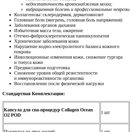
недостаточность кровоснабжения мозга;
вибрационная болезнь и профессиональные неврозы
Коллагенозы: склеродермия, дерматомиозит
Головные боли (мигрень, головная боль напряжения)
Заболевания органов дыхания
Избыточная масса тела, ожирение
Отечно-фибросклеротическая панникулопатия
Хронические заболевания кожи
Нарушение водно-электролитного баланса кожного
покрова
Инволюционные изменения кожи, снижение тургора
и тонуса кожи
Предмассажная подготовка
Снижение уровня общей резистентности
и иммунореактивности организма
Восстановление после физической нагрузки
Стандартная Комплектация:
Капсула для спа-процедур
Collagen
Ocean
1 шт
O2
POD
Пьедестал из двух частей
1 шт