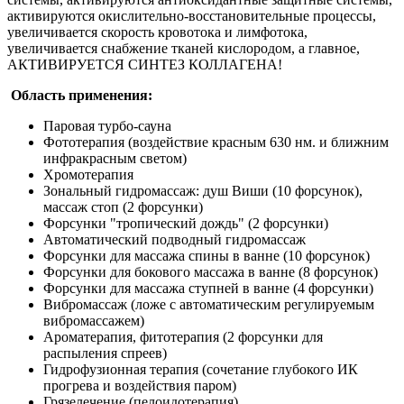
активируются окислительно-восстановительные процессы,
увеличивается скорость кровотока и лимфотока,
увеличивается снабжение тканей кислородом, а главное,
АКТИВИРУЕТСЯ СИНТЕЗ КОЛЛАГЕНА!
Область применения:
Паровая турбо-сауна
Фототерапия (воздействие красным 630 нм. и ближним
инфракрасным светом)
Хромотерапия
Зональный гидромассаж: душ Виши (10 форсунок),
массаж стоп (2 форсунки)
Форсунки "тропический дождь" (2 форсунки)
Автоматический подводный гидромассаж
Форсунки для массажа спины в ванне (10 форсунок)
Форсунки для бокового массажа в ванне (8 форсунок)
Форсунки для массажа ступней в ванне (4 форсунки)
Вибромассаж (ложе с автоматическим регулируемым
вибромассажем)
Ароматерапия, фитотерапия (2 форсунки для
распыления спреев)
Гидрофузионная терапия (сочетание глубокого ИК
прогрева и воздействия паром)
Грязелечение (пелоидотерапия)