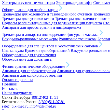
Холтеры и суточные мониторы
Электрокардиографы
Спироме
Оборудование для реабилитации
Тренажеры для коленного и тазобедренного суставов
Тренажеры
Тренажеры для суставов кисти
Тренажеры для голеностопного 
Подвесы реабилитационные для вертикализации пациента
Сто
Аппараты для прессотерапии и лимфодренажа
Тренажеры и аппараты для коррекции фигуры и массажа
Вакуумно-роликовые массажеры
Роликовые тренажеры
Барова
Оборудование для спа центров и косметических салонов
Спа-капсулы
Кушетки для обертываний
Вакуумно-роликовые 
Оборудование для грязелечения
Оборудование для флоатинга
Физиотерапевтическое оборудование
Аппараты для карбокситерапии
Аппараты для ударно-волново
Аппараты для колоногидротерапии
Оплата и доставка
Новинки
Контакты
Наши покупатели
Санкт-Петербург
8(812)402-11-51
Бесплатно по России
8(800)511-07-81
sale@pik-med.ru
info@pik-med.ru