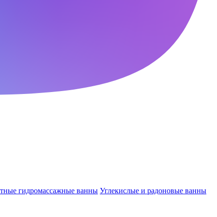
ктные гидромассажные ванны
Углекислые и радоновые ванны