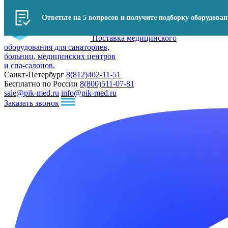
Ответьте на 5 вопросов и получите подборку оборудова
Поставка медицинского
оборудования для санаториев,
больниц, медицинских центров
и спа-салонов.
Санкт-Петербург
8(812)402-11-51
Бесплатно по России
8(800)511-07-81
sale@pik-med.ru
info@pik-med.ru
Заказать звонок