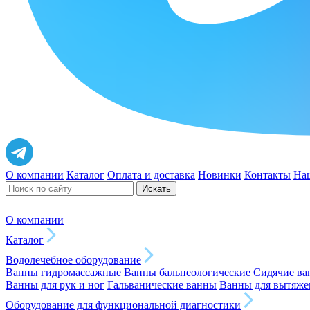
О компании
Каталог
Оплата и доставка
Новинки
Контакты
На
Искать
О компании
Каталог
Водолечебное оборудование
Ванны гидромассажные
Ванны бальнеологические
Сидячие в
Ванны для рук и ног
Гальванические ванны
Ванны для вытяже
Оборудование для функциональной диагностики