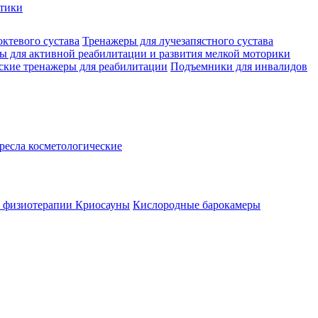
стики
октевого сустава
Тренажеры для лучезапястного сустава
ы для активной реабилитации и развития мелкой моторики
ские тренажеры для реабилитации
Подъемники для инвалидов
ресла косметологические
а физиотерапии
Криосауны
Кислородные барокамеры