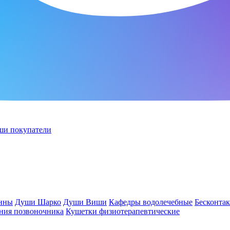
ши покупатели
анны
Души Шарко
Души Виши
Кафедры водолечебные
Бесконта
ния позвоночника
Кушетки физиотерапевтические