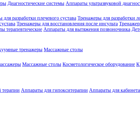
тры
Диагностические системы
Аппараты ультразвуковой диагно
 для разработки плечевого сустава
Тренажеры для разработки л
сустава
Тренажеры для восстановления после инсульта
Тренажер
лы терапевтические
Аппараты для вытяжения позвоночника
Дет
куумные тренажеры
Массажные столы
массажеры
Массажные столы
Косметологическое оборудование
К
й терапии
Аппараты для гипокситерапии
Аппараты для кабинет