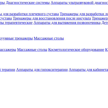
тры
Диагностические системы
Аппараты ультразвуковой диагно
 для разработки плечевого сустава
Тренажеры для разработки л
сустава
Тренажеры для восстановления после инсульта
Тренажер
лы терапевтические
Аппараты для вытяжения позвоночника
Дет
куумные тренажеры
Массажные столы
массажеры
Массажные столы
Косметологическое оборудование
К
й терапии
Аппараты для гипокситерапии
Аппараты для кабинет