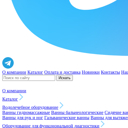
О компании
Каталог
Оплата и доставка
Новинки
Контакты
На
Искать
О компании
Каталог
Водолечебное оборудование
Ванны гидромассажные
Ванны бальнеологические
Сидячие в
Ванны для рук и ног
Гальванические ванны
Ванны для вытяже
Оборудование для функциональной диагностики