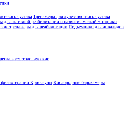
стики
октевого сустава
Тренажеры для лучезапястного сустава
ы для активной реабилитации и развития мелкой моторики
ские тренажеры для реабилитации
Подъемники для инвалидов
ресла косметологические
а физиотерапии
Криосауны
Кислородные барокамеры