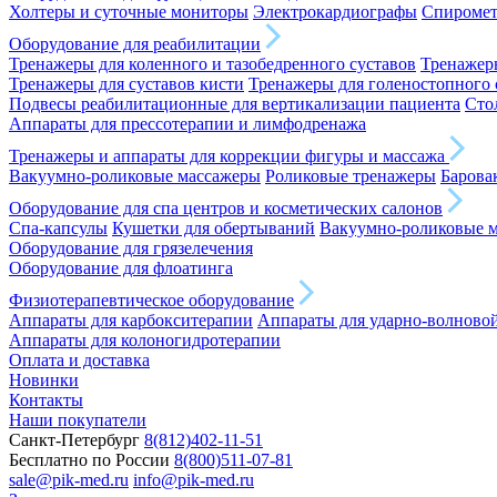
Холтеры и суточные мониторы
Электрокардиографы
Спироме
Оборудование для реабилитации
Тренажеры для коленного и тазобедренного суставов
Тренажеры
Тренажеры для суставов кисти
Тренажеры для голеностопного 
Подвесы реабилитационные для вертикализации пациента
Сто
Аппараты для прессотерапии и лимфодренажа
Тренажеры и аппараты для коррекции фигуры и массажа
Вакуумно-роликовые массажеры
Роликовые тренажеры
Барова
Оборудование для спа центров и косметических салонов
Спа-капсулы
Кушетки для обертываний
Вакуумно-роликовые 
Оборудование для грязелечения
Оборудование для флоатинга
Физиотерапевтическое оборудование
Аппараты для карбокситерапии
Аппараты для ударно-волново
Аппараты для колоногидротерапии
Оплата и доставка
Новинки
Контакты
Наши покупатели
Санкт-Петербург
8(812)402-11-51
Бесплатно по России
8(800)511-07-81
sale@pik-med.ru
info@pik-med.ru