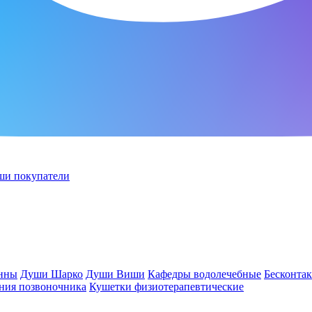
ши покупатели
анны
Души Шарко
Души Виши
Кафедры водолечебные
Бесконта
ния позвоночника
Кушетки физиотерапевтические