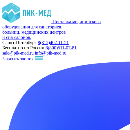
Поставка медицинского
оборудования для санаториев,
больниц, медицинских центров
и спа-салонов.
Санкт-Петербург
8(812)402-11-51
Бесплатно по России
8(800)511-07-81
sale@pik-med.ru
info@pik-med.ru
Заказать звонок