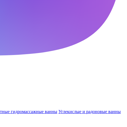
ктные гидромассажные ванны
Углекислые и радоновые ванны