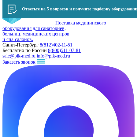
Поставка медицинского
оборудования для санаториев,
больниц, медицинских центров
и спа-салонов.
Санкт-Петербург
8(812)402-11-51
Бесплатно по России
8(800)511-07-81
sale@pik-med.ru
info@pik-med.ru
Заказать звонок