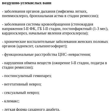
воздушно-углекислых ванн
- заболевания органов дыхания (эмфизема легких,
пневмосклероз, бронхиальная астма в стадии ремиссии);
- заболевания системы кровообращения (стенокардия
напряжения I-II ФК, ГБ I-II стадии, постинфарктный (1-3 мес),
кардиосклероз, начальные явления атеросклероза);
- хронические воспалительные заболевания женских половых
органов (аднексит, сальпингоофорит);
- функциональные расстройства ЦНС–неврастения;
- нарушения обмена веществ (ожирение I-II стадии, подагра в
стадии ремиссии);
- постинсультный гемипарез;
- вегетативный невроз;
- сексуальный невроз;
- климакс;
- легкая форма сахарного диабета.