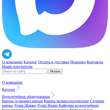
О компании
Каталог
Оплата и доставка
Новинки
Контакты
Наши покупатели
Искать
О компании
Каталог
Водолечебное оборудование
Ванны гидромассажные
Ванны бальнеологические
Сидячие
ванны
Души Шарко
Души Виши
Кафедры водолечебные
Бесконтактные гидромассажные ванны
Углекислые и