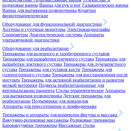
радоновые ванны
Ванны для рук и ног
Гальванические ванны
Ванны для вытяжения позвоночника
Кушетки
физиотерапевтические
Оборудование для функциональной диагностики
Холтеры и суточные мониторы
Электрокардиографы
Спирометры
Диагностические системы
Аппараты
ультразвуковой диагностики
Оборудование для реабилитации
Тренажеры для коленного и тазобедренного суставов
Тренажеры для разработки плечевого сустава
Тренажеры для
разработки локтевого сустава
Тренажеры для лучезапястного
сустава
Тренажеры для суставов кисти
Тренажеры для
голеностопного сустава
Тренажеры для восстановления после
инсульта
Тренажеры для активной реабилитации и развития
мелкой моторики
Подвесы реабилитационные для
вертикализации пациента
Столы терапевтические
Аппараты
для вытяжения позвоночника
Детские тренажеры для
реабилитации
Подъемники для инвалидов
Аппараты для прессотерапии и лимфодренажа
Тренажеры и аппараты для коррекции фигуры и массажа
Вакуумно-роликовые массажеры
Роликовые тренажеры
Баровакуумные тренажеры
Массажные столы