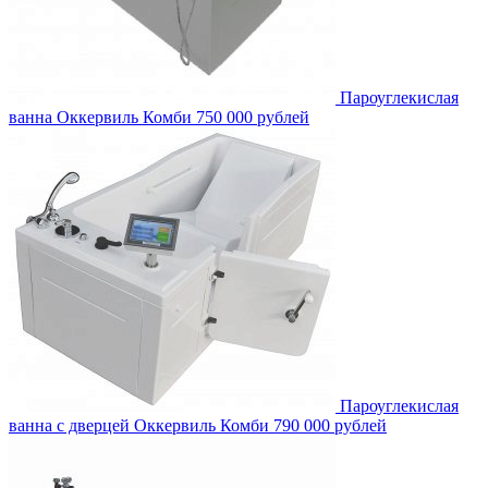
Пароуглекислая
ванна Оккервиль Комби
750 000 рублей
Пароуглекислая
ванна с дверцей Оккервиль Комби
790 000 рублей