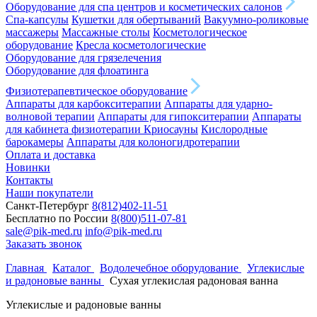
Оборудование для спа центров и косметических салонов
Спа-капсулы
Кушетки для обертываний
Вакуумно-роликовые
массажеры
Массажные столы
Косметологическое
оборудование
Кресла косметологические
Оборудование для грязелечения
Оборудование для флоатинга
Физиотерапевтическое оборудование
Аппараты для карбокситерапии
Аппараты для ударно-
волновой терапии
Аппараты для гипокситерапии
Аппараты
для кабинета физиотерапии
Криосауны
Кислородные
барокамеры
Аппараты для колоногидротерапии
Оплата и доставка
Новинки
Контакты
Наши покупатели
Санкт-Петербург
8(812)402-11-51
Бесплатно по России
8(800)511-07-81
sale@pik-med.ru
info@pik-med.ru
Заказать звонок
Главная
Каталог
Водолечебное оборудование
Углекислые
и радоновые ванны
Сухая углекислая радоновая ванна
Углекислые и радоновые ванны