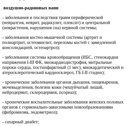
воздушно-радоновых ванн
- заболевания и последствия травм периферической
(невралгия, неврит, радикулит, плексит) и центральной
(неврастения, нарушения сна) нервной системы;
- заболевания костно-мышечной системы (артрит и
полиартрит, остеомиелит, переломы костей с замедленной
консолидацией, остеоартроз);
- заболевания системы кровообращения (ИБС, стенокардия
напряжения I-III ФК, миокардиодистрофия, митральные
пороки сердца, постинфарктный (1 мес), миокардитический и
атеросклеротический кардиосклероз, ГБ I-II стадии);
- хронические заболевания органов дыхания, пищеварения,
мочевыделения, болезни кожи (чешуйчатый лишай,
нейродермит, склеродермия, псориаз);
- хронические воспалительные заболевания женских половых
органов с гормонально-зависимыми новообразованиями
(фибромиома, эндометриоз);
- сахарный диабет;