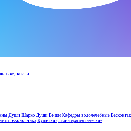
ши покупатели
анны
Души Шарко
Души Виши
Кафедры водолечебные
Бесконта
ния позвоночника
Кушетки физиотерапевтические