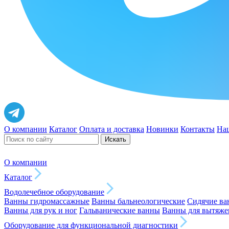
О компании
Каталог
Оплата и доставка
Новинки
Контакты
На
Искать
О компании
Каталог
Водолечебное оборудование
Ванны гидромассажные
Ванны бальнеологические
Сидячие в
Ванны для рук и ног
Гальванические ванны
Ванны для вытяже
Оборудование для функциональной диагностики