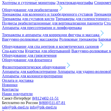
Холтеры и суточные мониторы
Электрокардиографы
Спироме
Оборудование для реабилитации
Тренажеры для коленного и тазобедренного суставов
Тренажеры
Тренажеры для суставов кисти
Тренажеры для голеностопного 
Подвесы реабилитационные для вертикализации пациента
Сто
Аппараты для прессотерапии и лимфодренажа
Тренажеры и аппараты для коррекции фигуры и массажа
Вакуумно-роликовые массажеры
Роликовые тренажеры
Барова
Оборудование для спа центров и косметических салонов
Спа-капсулы
Кушетки для обертываний
Вакуумно-роликовые 
Оборудование для грязелечения
Оборудование для флоатинга
Физиотерапевтическое оборудование
Аппараты для карбокситерапии
Аппараты для ударно-волново
Аппараты для колоногидротерапии
Оплата и доставка
Новинки
Контакты
Наши покупатели
Санкт-Петербург
8(812)402-11-51
Бесплатно по России
8(800)511-07-81
sale@pik-med.ru
info@pik-med.ru