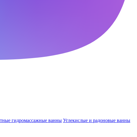
ктные гидромассажные ванны
Углекислые и радоновые ванны