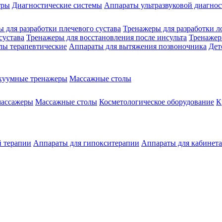
тры
Диагностические системы
Аппараты ультразвуковой диагно
 для разработки плечевого сустава
Тренажеры для разработки л
сустава
Тренажеры для восстановления после инсульта
Тренажер
лы терапевтические
Аппараты для вытяжения позвоночника
Дет
куумные тренажеры
Массажные столы
массажеры
Массажные столы
Косметологическое оборудование
К
й терапии
Аппараты для гипокситерапии
Аппараты для кабинет