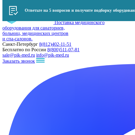
Ответьте на 5 вопросов и получите подборку оборудова
Поставка медицинского
оборудования для санаториев,
больниц, медицинских центров
и спа-салонов.
Санкт-Петербург
8(812)402-11-51
Бесплатно по России
8(800)511-07-81
sale@pik-med.ru
info@pik-med.ru
Заказать звонок