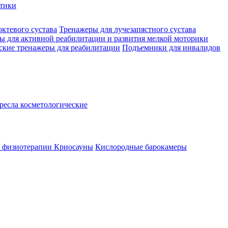
стики
октевого сустава
Тренажеры для лучезапястного сустава
ы для активной реабилитации и развития мелкой моторики
ские тренажеры для реабилитации
Подъемники для инвалидов
ресла косметологические
а физиотерапии
Криосауны
Кислородные барокамеры