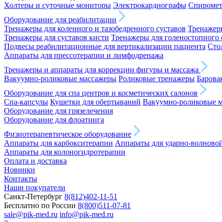
Холтеры и суточные мониторы
Электрокардиографы
Спироме
Оборудование для реабилитации
Тренажеры для коленного и тазобедренного суставов
Тренажеры
Тренажеры для суставов кисти
Тренажеры для голеностопного 
Подвесы реабилитационные для вертикализации пациента
Сто
Аппараты для прессотерапии и лимфодренажа
Тренажеры и аппараты для коррекции фигуры и массажа
Вакуумно-роликовые массажеры
Роликовые тренажеры
Барова
Оборудование для спа центров и косметических салонов
Спа-капсулы
Кушетки для обертываний
Вакуумно-роликовые 
Оборудование для грязелечения
Оборудование для флоатинга
Физиотерапевтическое оборудование
Аппараты для карбокситерапии
Аппараты для ударно-волново
Аппараты для колоногидротерапии
Оплата и доставка
Новинки
Контакты
Наши покупатели
Санкт-Петербург
8(812)402-11-51
Бесплатно по России
8(800)511-07-81
sale@pik-med.ru
info@pik-med.ru