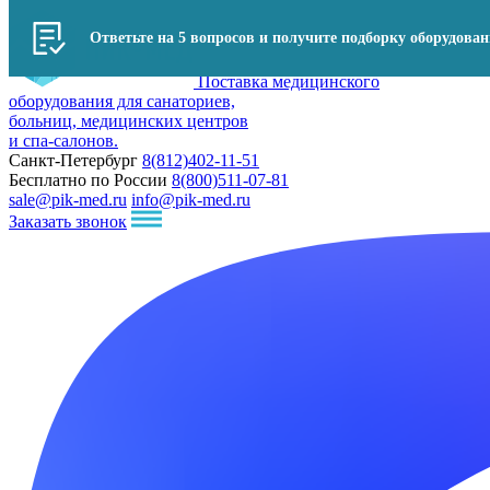
Ответьте на 5 вопросов и получите подборку оборудова
Поставка медицинского
оборудования для санаториев,
больниц, медицинских центров
и спа-салонов.
Санкт-Петербург
8(812)402-11-51
Бесплатно по России
8(800)511-07-81
sale@pik-med.ru
info@pik-med.ru
Заказать звонок