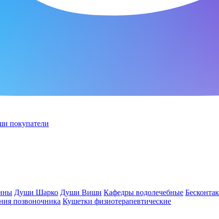
ши покупатели
анны
Души Шарко
Души Виши
Кафедры водолечебные
Бесконта
ния позвоночника
Кушетки физиотерапевтические