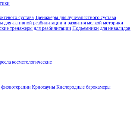
стики
октевого сустава
Тренажеры для лучезапястного сустава
ы для активной реабилитации и развития мелкой моторики
ские тренажеры для реабилитации
Подъемники для инвалидов
ресла косметологические
а физиотерапии
Криосауны
Кислородные барокамеры