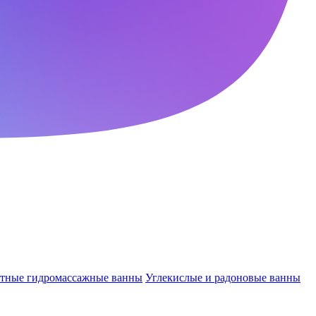
ктные гидромассажные ванны
Углекислые и радоновые ванны