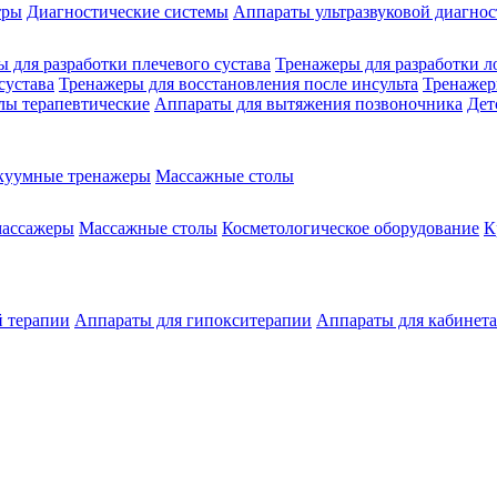
тры
Диагностические системы
Аппараты ультразвуковой диагно
 для разработки плечевого сустава
Тренажеры для разработки л
сустава
Тренажеры для восстановления после инсульта
Тренажер
лы терапевтические
Аппараты для вытяжения позвоночника
Дет
куумные тренажеры
Массажные столы
массажеры
Массажные столы
Косметологическое оборудование
К
й терапии
Аппараты для гипокситерапии
Аппараты для кабинет