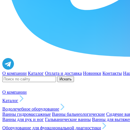
О компании
Каталог
Оплата и доставка
Новинки
Контакты
На
Искать
О компании
Каталог
Водолечебное оборудование
Ванны гидромассажные
Ванны бальнеологические
Сидячие в
Ванны для рук и ног
Гальванические ванны
Ванны для вытяже
Оборудование для функциональной диагностики