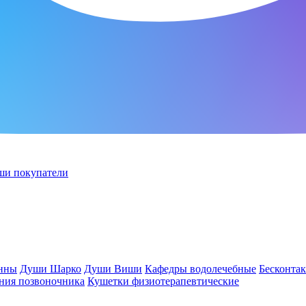
ши покупатели
анны
Души Шарко
Души Виши
Кафедры водолечебные
Бесконта
ния позвоночника
Кушетки физиотерапевтические