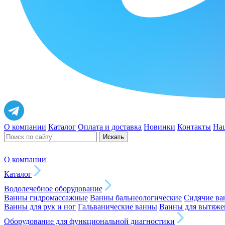
О компании
Каталог
Оплата и доставка
Новинки
Контакты
На
Искать
О компании
Каталог
Водолечебное оборудование
Ванны гидромассажные
Ванны бальнеологические
Сидячие в
Ванны для рук и ног
Гальванические ванны
Ванны для вытяже
Оборудование для функциональной диагностики