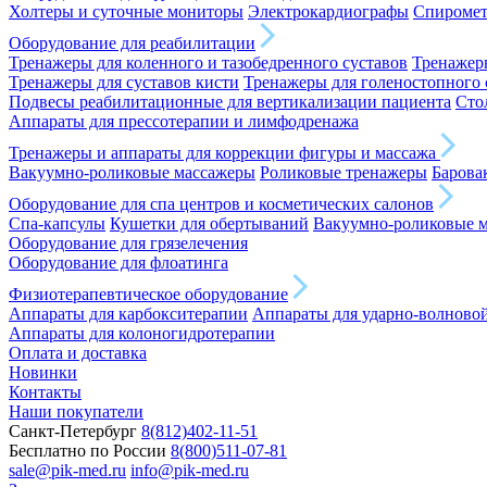
Холтеры и суточные мониторы
Электрокардиографы
Спироме
Оборудование для реабилитации
Тренажеры для коленного и тазобедренного суставов
Тренажеры
Тренажеры для суставов кисти
Тренажеры для голеностопного 
Подвесы реабилитационные для вертикализации пациента
Сто
Аппараты для прессотерапии и лимфодренажа
Тренажеры и аппараты для коррекции фигуры и массажа
Вакуумно-роликовые массажеры
Роликовые тренажеры
Барова
Оборудование для спа центров и косметических салонов
Спа-капсулы
Кушетки для обертываний
Вакуумно-роликовые 
Оборудование для грязелечения
Оборудование для флоатинга
Физиотерапевтическое оборудование
Аппараты для карбокситерапии
Аппараты для ударно-волново
Аппараты для колоногидротерапии
Оплата и доставка
Новинки
Контакты
Наши покупатели
Санкт-Петербург
8(812)402-11-51
Бесплатно по России
8(800)511-07-81
sale@pik-med.ru
info@pik-med.ru