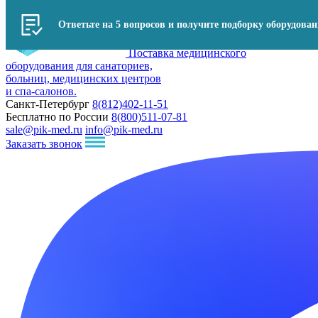
Ответьте на 5 вопросов и получите подборку оборудова
Поставка медицинского
оборудования для санаториев,
больниц, медицинских центров
и спа-салонов.
Санкт-Петербург
8(812)402-11-51
Бесплатно по России
8(800)511-07-81
sale@pik-med.ru
info@pik-med.ru
Заказать звонок