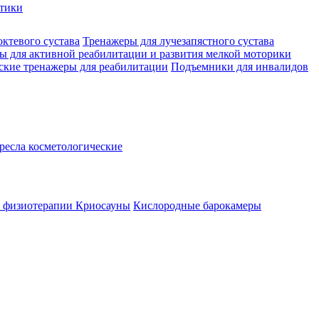
стики
октевого сустава
Тренажеры для лучезапястного сустава
ы для активной реабилитации и развития мелкой моторики
ские тренажеры для реабилитации
Подъемники для инвалидов
ресла косметологические
а физиотерапии
Криосауны
Кислородные барокамеры