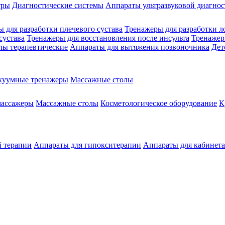
тры
Диагностические системы
Аппараты ультразвуковой диагно
 для разработки плечевого сустава
Тренажеры для разработки л
сустава
Тренажеры для восстановления после инсульта
Тренажер
лы терапевтические
Аппараты для вытяжения позвоночника
Дет
куумные тренажеры
Массажные столы
массажеры
Массажные столы
Косметологическое оборудование
К
й терапии
Аппараты для гипокситерапии
Аппараты для кабинет