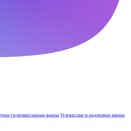
ктные гидромассажные ванны
Углекислые и радоновые ванны